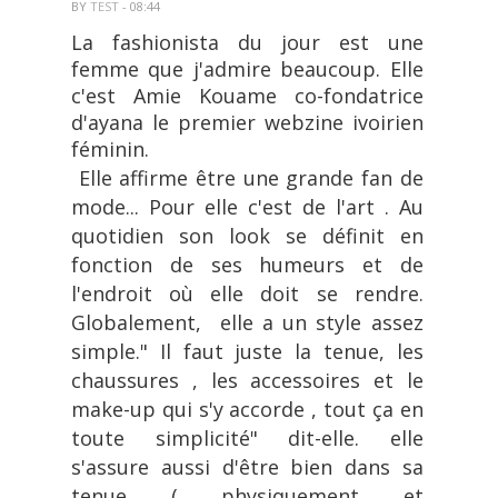
BY
TEST
- 08:44
La fashionista du jour est une 
femme que j'admire beaucoup. Elle 
c'est Amie Kouame co-fondatrice 
d'ayana le premier webzine ivoirien 
féminin.
 Elle affirme être
 une grande fan de 
mode... Pour elle c'est de l'art . Au 
quotidien son look se définit en 
fonction de ses humeurs et de 
l'endroit où elle doit se rendre. 
Globalement,  elle a un style assez 
simple." Il faut juste la tenue, les 
chaussures , les accessoires et le 
make-up qui s'y accorde , tout ça en 
toute simplicité" dit-elle. elle 
s'assure aussi d'être bien dans sa 
tenue ( physiquement et 