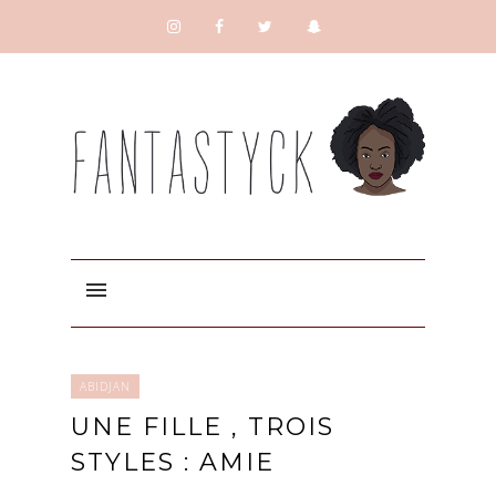
ABIDJAN
UNE FILLE , TROIS
STYLES : AMIE