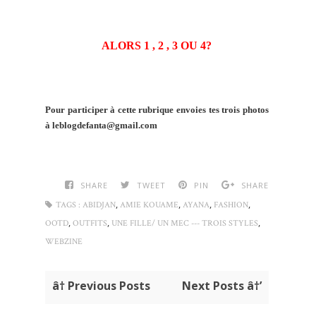
ALORS 1 , 2 , 3 OU 4?
Pour participer à cette rubrique envoies tes trois photos
à leblogdefanta@gmail.com
SHARE
TWEET
PIN
SHARE
,
,
,
,
TAGS :
ABIDJAN
AMIE KOUAME
AYANA
FASHION
,
,
,
OOTD
OUTFITS
UNE FILLE/ UN MEC --- TROIS STYLES
WEBZINE
â† Previous Posts
Next Posts â†’